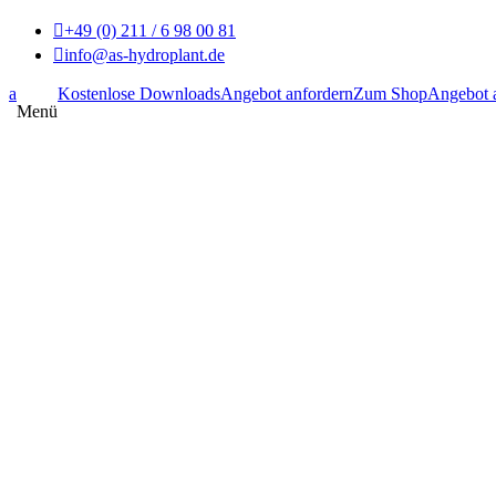

+49 (0) 211 / 6 98 00 81

info@as-hydroplant.de
GMBH
a
Kostenlose Downloads
Angebot anfordern
Zum Shop
Angebot 
Hydrokulturen, Moosbilder &
Menü
Kunstpflanzen und das Bundesweit