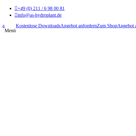

+49 (0) 211 / 6 98 00 81

info@as-hydroplant.de
GMBH
a
Kostenlose Downloads
Angebot anfordern
Zum Shop
Angebot 
Hydrokulturen, Moosbilder &
Menü
Kunstpflanzen und das Bundesweit